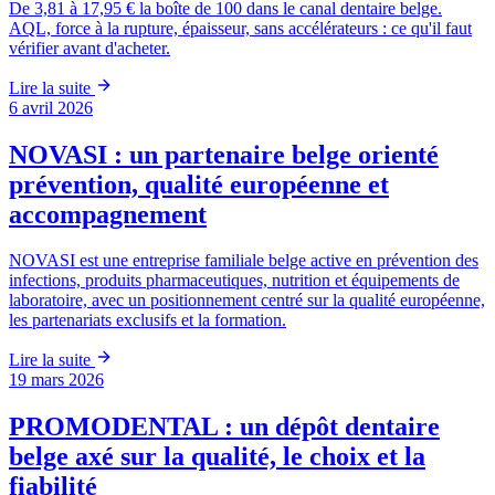
De 3,81 à 17,95 € la boîte de 100 dans le canal dentaire belge.
AQL, force à la rupture, épaisseur, sans accélérateurs : ce qu'il faut
vérifier avant d'acheter.
Lire la suite
6 avril 2026
NOVASI : un partenaire belge orienté
prévention, qualité européenne et
accompagnement
NOVASI est une entreprise familiale belge active en prévention des
infections, produits pharmaceutiques, nutrition et équipements de
laboratoire, avec un positionnement centré sur la qualité européenne,
les partenariats exclusifs et la formation.
Lire la suite
19 mars 2026
PROMODENTAL : un dépôt dentaire
belge axé sur la qualité, le choix et la
fiabilité